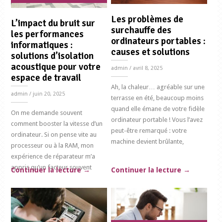
Les problèmes de
L’impact du bruit sur
surchauffe des
les performances
ordinateurs portables :
informatiques :
causes et solutions
solutions d’isolation
acoustique pour votre
admin
/ avril 8, 2025
espace de travail
Ah, la chaleur… agréable sur une
admin
/ juin 20, 2025
terrasse en été, beaucoup moins
quand elle émane de votre fidèle
On me demande souvent
ordinateur portable ! Vous l’avez
comment booster la vitesse d’un
peut-être remarqué : votre
ordinateur. Si on pense vite au
machine devient brûlante,
processeur ou à la RAM, mon
expérience de réparateur m’a
appris qu’un facteur souvent
Continuer la lecture
→
Continuer la lecture
→